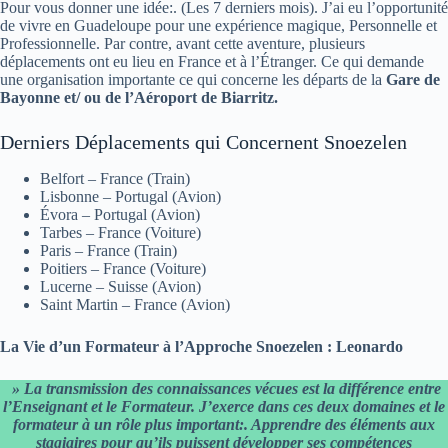
Pour vous donner une idée:. (Les 7 derniers mois). J’ai eu l’opportunité
de vivre en Guadeloupe pour une expérience magique, Personnelle et
Professionnelle. Par contre, avant cette aventure, plusieurs
déplacements ont eu lieu en France et à l’Étranger. Ce qui demande
une organisation importante ce qui concerne les départs de la
Gare de
Bayonne et/ ou de l’Aéroport de Biarritz.
Derniers Déplacements qui Concernent Snoezelen
Belfort – France (Train)
Lisbonne – Portugal (Avion)
Évora – Portugal (Avion)
Tarbes – France (Voiture)
Paris – France (Train)
Poitiers – France (Voiture)
Lucerne – Suisse (Avion)
Saint Martin – France (Avion)
La Vie d’un Formateur à l’Approche Snoezelen : Leonardo
» La transmission des connaissances vécues est la différence entre
l’Enseignant et le Formateur. J’exerce dans ces deux domaines et le
formateur à un rôle plus important:. Apprendre des éléments aux
stagiaires pour qu’ils puissent développer ses compétences