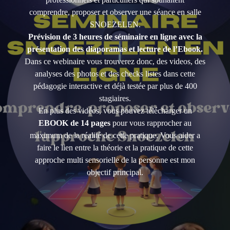
comprendre, proposer et observer une séance en salle
SNOEZELEN.
Prévision de 3 heures de séminaire en ligne avec la
présentation des diaporamas et lecture de l’Ebook.
Dans ce webinaire vous trouverez donc, des videos, des
analyses des photos et des checks listes dans cette
pédagogie interactive et déjà testée par plus de 400
stagiaires.
En plus des vidéos, vous pouvez télécharger un
EBOOK de 14 pages
pour vous rapprocher au
maximum de la réalité de cette pratique. Vous aider a
faire le lien entre la théorie et la pratique de cette
approche multi sensorielle de la personne est mon
objectif principal.