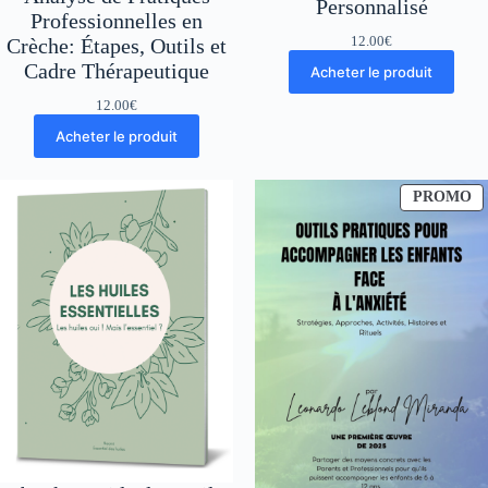
Personnalisé
Professionnelles en
12.00
€
Crèche: Étapes, Outils et
Cadre Thérapeutique
Acheter le produit
12.00
€
Acheter le produit
P
PROMO
E
P