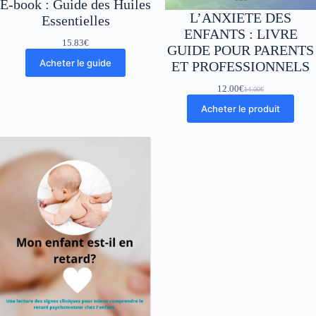
E-book : Guide des Huiles
L’ANXIETE DES
Essentielles
ENFANTS : LIVRE
15.83
€
GUIDE POUR PARENTS
Acheter le guide
ET PROFESSIONNELS
12.00
€
14.00
€
Le
Le
prix
prix
Acheter le produit
initial
actuel
était :
est :
14.00€.
12.00€.