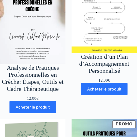
Création d’un Plan
d’Accompagnement
Analyse de Pratiques
Personnalisé
Professionnelles en
12.00
€
Crèche: Étapes, Outils et
Cadre Thérapeutique
Acheter le produit
12.00
€
Acheter le produit
P
PROMO
E
P