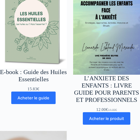
E-book : Guide des Huiles
L’ANXIETE DES
Essentielles
ENFANTS : LIVRE
15.83
€
GUIDE POUR PARENTS
Acheter le guide
ET PROFESSIONNELS
12.00
€
14.00
€
Le
Le
prix
prix
Acheter le produit
initial
actuel
était :
est :
14.00€.
12.00€.