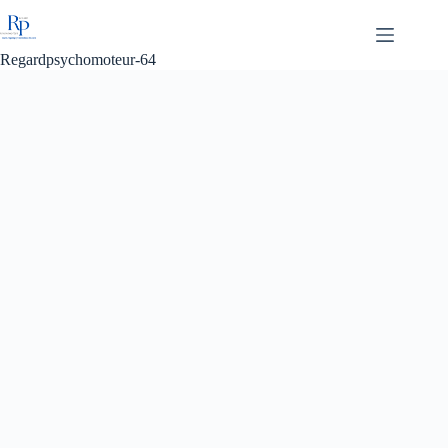
Passer
au
contenu
Regardpsychomoteur-64